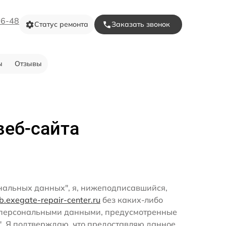
16-48
Статус ремонта
Заказать звонок
ы
Отзывы
веб-сайта
ональных данных", я, нижеподписавшийся,
pb.exegate-repair-center.ru
без каких-либо
и персональными данными, предусмотренные
". Я подтверждаю, что предоставляю данное