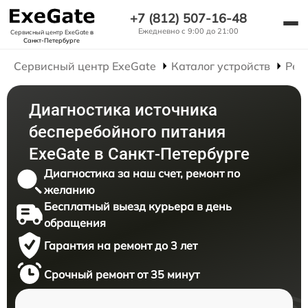
+7 (812) 507-16-48
Ежедневно с 9:00 до 21:00
Сервисный центр ExeGate
в
Санкт-Петербурге
Сервисный центр ExeGate
Каталог устройств
Рем
Диагностика источника
бесперебойного питания
ExeGate в Санкт-Петербурге
Диагностика за наш счет, ремонт по
желанию
Бесплатный выезд курьера в день
обращения
Гарантия на ремонт до 3 лет
Срочный ремонт от 35 минут