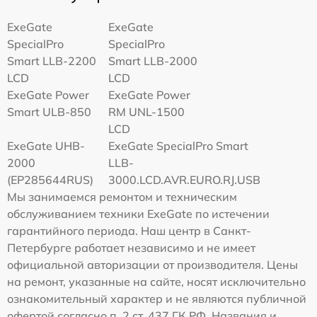
ExeGate
ExeGate
SpecialPro
SpecialPro
Smart LLB-2200
Smart LLB-2000
LCD
LCD
ExeGate Power
ExeGate Power
Smart ULB-850
RM UNL-1500
LCD
ExeGate UHB-
ExeGate SpecialPro Smart
2000
LLB-
(EP285644RUS)
3000.LCD.AVR.EURO.RJ.USB
Мы занимаемся ремонтом и техническим
обслуживанием техники ExeGate по истечении
гарантийного периода. Наш центр в Санкт-
Петербурге работает независимо и не имеет
официальной авторизации от производителя. Цены
на ремонт, указанные на сайте, носят исключительно
ознакомительный характер и не являются публичной
офертой согласно п. 2 ст. 437 ГК РФ. Названия и