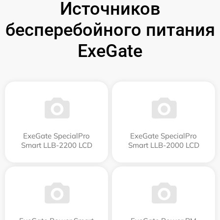
Источников
бесперебойного питания
ExeGate
ExeGate SpecialPro
ExeGate SpecialPro
Smart LLB-2200 LCD
Smart LLB-2000 LCD