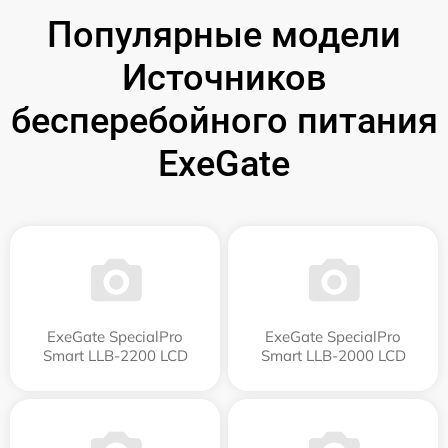
Популярные модели
Источников
бесперебойного питания
ExeGate
ExeGate SpecialPro
ExeGate SpecialPro
Smart LLB-2200 LCD
Smart LLB-2000 LCD