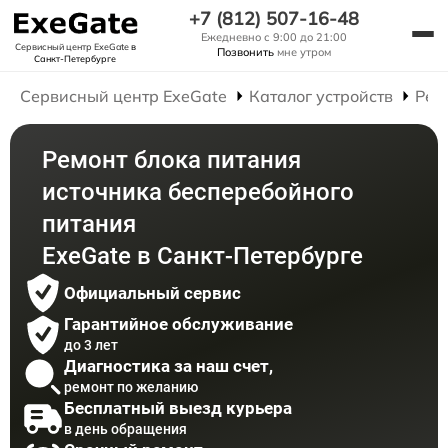
+7 (812) 507-16-48
Ежедневно с 9:00 до 21:00
Сервисный центр ExeGate
в
Позвонить
мне утром
Санкт-Петербурге
Сервисный центр ExeGate
Каталог устройств
Рем
Ремонт блока питания
источника бесперебойного
питания
ExeGate в Санкт-Петербурге
Официальный сервис
Гарантийное обслуживание
до 3 лет
Диагностика за наш счет,
ремонт по желанию
Бесплатный выезд курьера
в день обращения