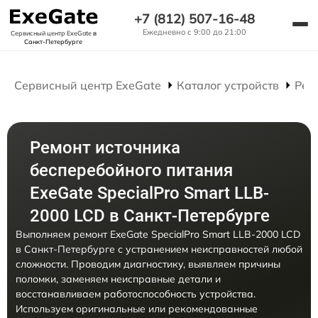
+7 (812) 507-16-48
Ежедневно с 9:00 до 21:00
Сервисный центр ExeGate
в
Санкт-Петербурге
Сервисный центр ExeGate
Каталог устройств
Рем
Ремонт источника
бесперебойного питания
ExeGate SpecialPro Smart LLB-
2000 LCD в Санкт-Петербурге
Выполняем ремонт ExeGate SpecialPro Smart LLB-2000 LCD
в Санкт-Петербурге с устранением неисправностей любой
сложности. Проводим диагностику, выявляем причины
поломки, заменяем неисправные детали и
восстанавливаем работоспособность устройства.
Используем оригинальные или рекомендованные