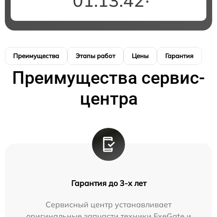
01:13:41
Преимущества
Этапы работ
Цены
Гарантия
М
Преимущества сервис-
центра
Гарантия до 3-х лет
Сервисный центр устанавливает
оригинальные запчасти техники ExeGate и