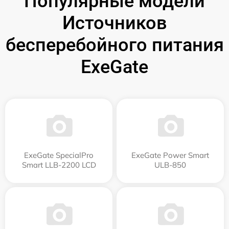
Популярные модели
Источников
бесперебойного питания
ExeGate
ExeGate SpecialPro
ExeGate Power Smart
Smart LLB-2200 LCD
ULB-850