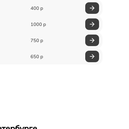
400 р
1000 р
750 р
650 р
етербурге