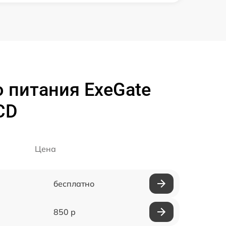
 питания ExeGate
CD
Цена
бесплатно
850 р