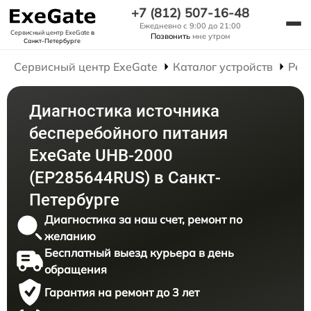
+7 (812) 507-16-48
Ежедневно с 9:00 до 21:00
Сервисный центр ExeGate
в
Позвонить
мне утром
Санкт-Петербурге
Сервисный центр ExeGate
Каталог устройств
Рем
Диагностика источника
бесперебойного питания
ExeGate UHB-2000
(EP285644RUS) в Санкт-
Петербурге
Диагностика за наш счет, ремонт по
желанию
Бесплатный выезд курьера в день
обращения
Гарантия на ремонт до 3 лет