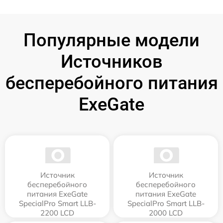
Популярные модели
Источников
бесперебойного питания
ExeGate
Источник
Источник
бесперебойного
бесперебойного
питания ExeGate
питания ExeGate
SpecialPro Smart LLB-
SpecialPro Smart LLB-
2200 LCD
2000 LCD