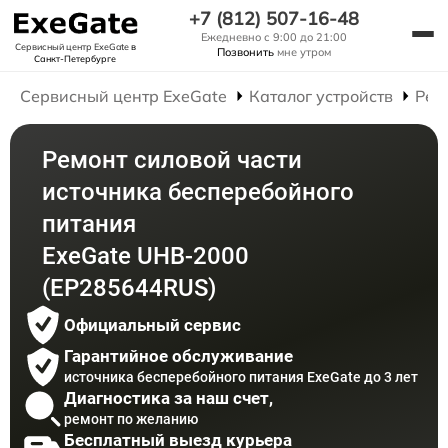
+7 (812) 507-16-48
Ежедневно с 9:00 до 21:00
Сервисный центр ExeGate
в
Позвонить
мне утром
Санкт-Петербурге
Сервисный центр ExeGate
Каталог устройств
Рем
Ремонт силовой части
источника бесперебойного
питания
ExeGate UHB-2000
(EP285644RUS)
Официальный сервис
Гарантийное обслуживание
источника бесперебойного питания ExeGate до 3 лет
Диагностика за наш счет,
ремонт по желанию
Бесплатный выезд курьера